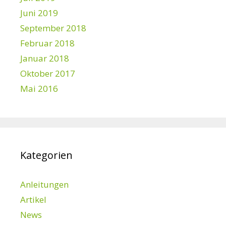
s
Juni 2019
c
h
September 2018
a
Februar 2018
f
Januar 2018
t
e
Oktober 2017
n
Mai 2016
z
e
n
t
r
a
Kategorien
l
e
r
Anleitungen
K
o
Artikel
m
News
p