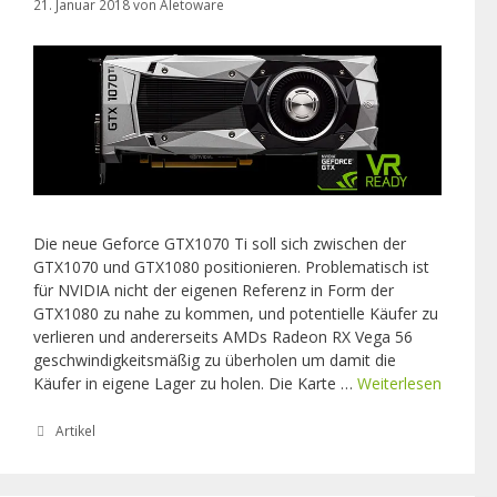
21. Januar 2018
von
Aletoware
Die neue Geforce GTX1070 Ti soll sich zwischen der
GTX1070 und GTX1080 positionieren. Problematisch ist
für NVIDIA nicht der eigenen Referenz in Form der
GTX1080 zu nahe zu kommen, und potentielle Käufer zu
verlieren und andererseits AMDs Radeon RX Vega 56
geschwindigkeitsmäßig zu überholen um damit die
Käufer in eigene Lager zu holen. Die Karte …
Weiterlesen
D
i
e
K
Artikel
a
n
t
e
e