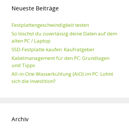
e
n
Neueste Beiträge
i
a
m
c
P
h
Festplattengeschwindigkeit testen
C
:
z
So löschst du zuverlässig deine Daten auf dem
u
alten PC / Laptop
s
SSD-Festplatte kaufen: Kaufratgeber
a
m
Kabelmanagement für den PC: Grundlagen
m
und Tipps
e
All-in-One Wasserkühlung (AiO) im PC: Lohnt
n
s
sich die Investition?
t
e
l
l
e
n
Archiv
:
A