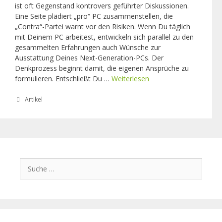
ist oft Gegenstand kontrovers geführter Diskussionen.
e
Eine Seite plädiert „pro“ PC zusammenstellen, die
l
„Contra“-Partei warnt vor den Risiken. Wenn Du täglich
l
mit Deinem PC arbeitest, entwickeln sich parallel zu den
t
gesammelten Erfahrungen auch Wünsche zur
.
Ausstattung Deines Next-Generation-PCs. Der
Denkprozess beginnt damit, die eigenen Ansprüche zu
formulieren. Entschließt Du …
Weiterlesen
F
e
h
K
Artikel
a
l
t
e
e
r
g
q
o
r
u
i
e
S
e
l
u
n
l
c
e
h
n
e
b