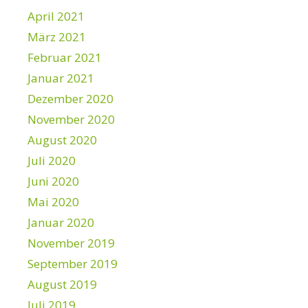
b
April 2021
h
März 2021
ä
n
Februar 2021
g
Januar 2021
i
Dezember 2020
g
k
November 2020
e
August 2020
i
t
Juli 2020
e
Juni 2020
n
u
Mai 2020
n
Januar 2020
d
November 2019
E
i
September 2019
g
August 2019
e
n
Juli 2019